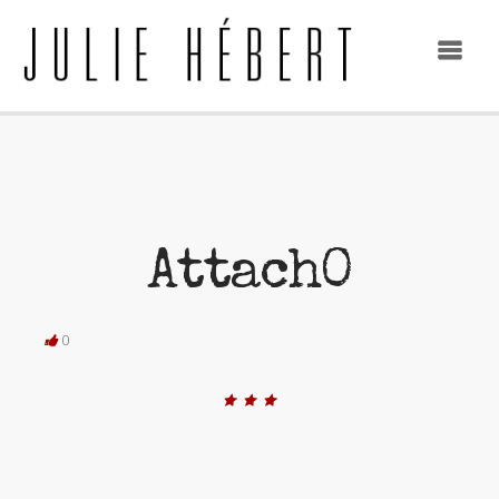
Attach0
0